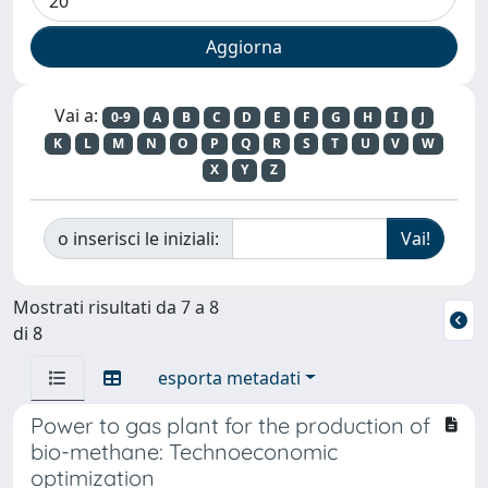
Vai a:
0-9
A
B
C
D
E
F
G
H
I
J
K
L
M
N
O
P
Q
R
S
T
U
V
W
X
Y
Z
o inserisci le iniziali:
Mostrati risultati da 7 a 8
di 8
esporta metadati
Power to gas plant for the production of
bio-methane: Technoeconomic
optimization