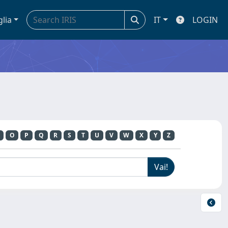
glia
IT
LOGIN
O
P
Q
R
S
T
U
V
W
X
Y
Z