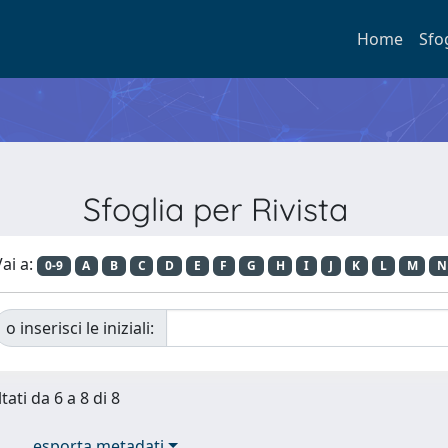
Home
Sfo
Sfoglia per Rivista
ai a:
0-9
A
B
C
D
E
F
G
H
I
J
K
L
M
N
o inserisci le iniziali:
tati da 6 a 8 di 8
esporta metadati