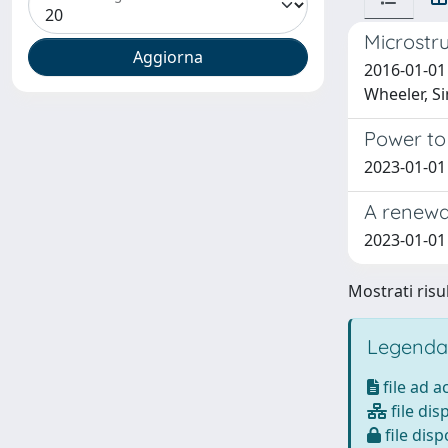
Microstru
2016-01-01
Wheeler, S
Power to
2023-01-01 L
A renewab
2023-01-01 D
Mostrati risul
Legenda
file ad 
file dis
file disp