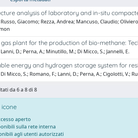
cture analysis of laboratory and in-situ compacte
 Russo, Giacomo; Rezza, Andrea; Mancuso, Claudio; Oliviero,
imon
 gas plant for the production of bio-methane: T
anni, D.; Perna, A.; Minutillo, M.; Di Micco, S.; Jannelli, E.
le energy and hydrogen storage system for reside
i Micco, S.; Romano, F.; Lanni, D.; Perna, A.; Cigolotti, V.; Ru
tati da 6 a 8 di 8
 icone
accesso aperto
ponibili sulla rete interna
onibili agli utenti autorizzati