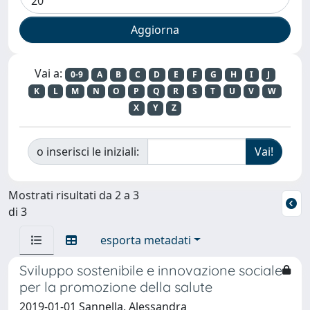
Vai a:
0-9
A
B
C
D
E
F
G
H
I
J
K
L
M
N
O
P
Q
R
S
T
U
V
W
X
Y
Z
o inserisci le iniziali:
Mostrati risultati da 2 a 3
di 3
esporta metadati
Sviluppo sostenibile e innovazione sociale
per la promozione della salute
2019-01-01 Sannella, Alessandra