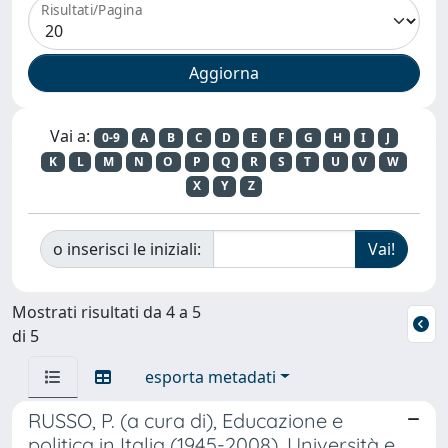
Risultati/Pagina
Vai a:
0-9
A
B
C
D
E
F
G
H
I
J
K
L
M
N
O
P
Q
R
S
T
U
V
W
X
Y
Z
o inserisci le iniziali:
Mostrati risultati da 4 a 5
di 5
esporta metadati
RUSSO, P. (a cura di), Educazione e
politica in Italia (1945-2008). Università e