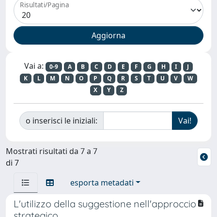
Risultati/Pagina
Vai a:
0-9
A
B
C
D
E
F
G
H
I
J
K
L
M
N
O
P
Q
R
S
T
U
V
W
X
Y
Z
o inserisci le iniziali:
Mostrati risultati da 7 a 7
di 7
esporta metadati
L'utilizzo della suggestione nell'approccio
strategico