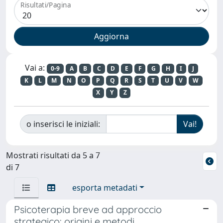
Risultati/Pagina
Vai a:
0-9
A
B
C
D
E
F
G
H
I
J
K
L
M
N
O
P
Q
R
S
T
U
V
W
X
Y
Z
o inserisci le iniziali:
Mostrati risultati da 5 a 7
di 7
esporta metadati
Psicoterapia breve ad approccio
strategico: origini e metodi