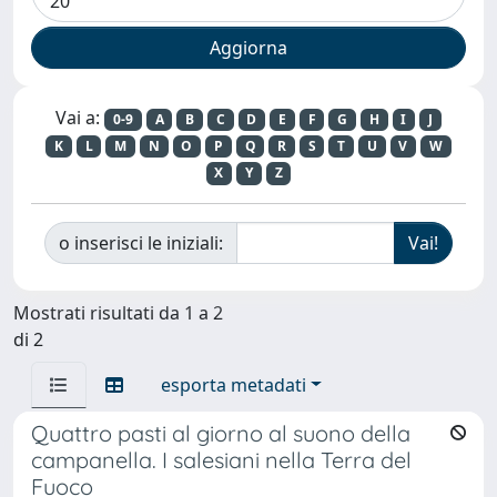
Vai a:
0-9
A
B
C
D
E
F
G
H
I
J
K
L
M
N
O
P
Q
R
S
T
U
V
W
X
Y
Z
o inserisci le iniziali:
Mostrati risultati da 1 a 2
di 2
esporta metadati
Quattro pasti al giorno al suono della
campanella. I salesiani nella Terra del
Fuoco