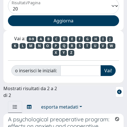
Risultati/Pagina
Vai a:
0-9
A
B
C
D
E
F
G
H
I
J
K
L
M
N
O
P
Q
R
S
T
U
V
W
X
Y
Z
o inserisci le iniziali:
Mostrati risultati da 2 a 2
di 2
esporta metadati
A psychological preoperative program:
effects on anxiety and cooperative