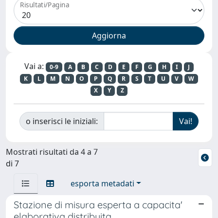
Risultati/Pagina
Vai a:
0-9
A
B
C
D
E
F
G
H
I
J
K
L
M
N
O
P
Q
R
S
T
U
V
W
X
Y
Z
o inserisci le iniziali:
Mostrati risultati da 4 a 7
di 7
esporta metadati
Stazione di misura esperta a capacita'
elaborativa distribuita