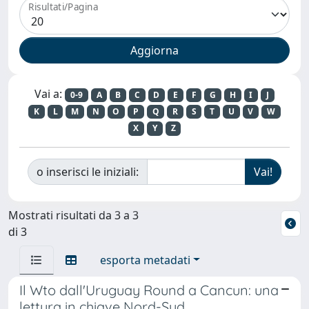
Risultati/Pagina
Vai a:
0-9
A
B
C
D
E
F
G
H
I
J
K
L
M
N
O
P
Q
R
S
T
U
V
W
X
Y
Z
o inserisci le iniziali:
Mostrati risultati da 3 a 3
di 3
esporta metadati
Il Wto dall'Uruguay Round a Cancun: una
lettura in chiave Nord-Sud