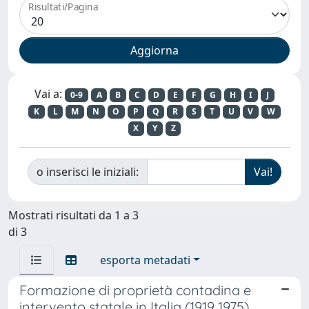
Risultati/Pagina
Vai a:
0-9
A
B
C
D
E
F
G
H
I
J
K
L
M
N
O
P
Q
R
S
T
U
V
W
X
Y
Z
o inserisci le iniziali:
Mostrati risultati da 1 a 3
di 3
esporta metadati
Formazione di proprietà contadina e
intervento statale in Italia (1919 1975)