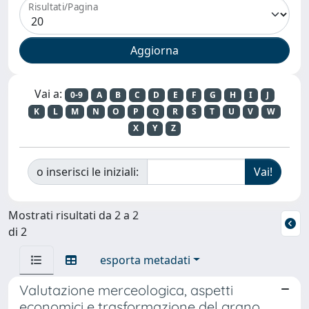
Risultati/Pagina
Vai a:
0-9
A
B
C
D
E
F
G
H
I
J
K
L
M
N
O
P
Q
R
S
T
U
V
W
X
Y
Z
o inserisci le iniziali:
Mostrati risultati da 2 a 2
di 2
esporta metadati
Valutazione merceologica, aspetti
economici e trasformazione del grano