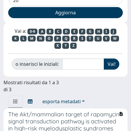
Vai a:
0-9
A
B
C
D
E
F
G
H
I
J
K
L
M
N
O
P
Q
R
S
T
U
V
W
X
Y
Z
o inserisci le iniziali:
Mostrati risultati da 1 a 3
di 3
esporta metadati
The Akt/mammalian target of rapamycin
signal transduction pathway is activated
in high-risk myelodysplastic syndromes