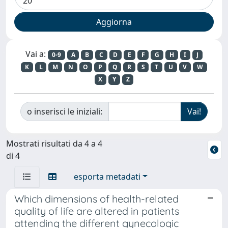
Vai a:
0-9
A
B
C
D
E
F
G
H
I
J
K
L
M
N
O
P
Q
R
S
T
U
V
W
X
Y
Z
o inserisci le iniziali:
Mostrati risultati da 4 a 4
di 4
esporta metadati
Which dimensions of health-related
quality of life are altered in patients
attending the different gynecologic