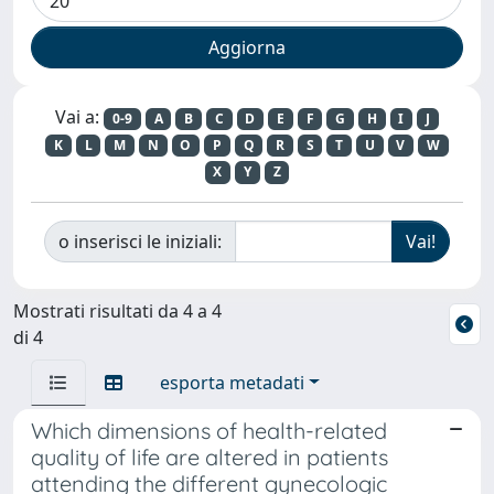
Vai a:
0-9
A
B
C
D
E
F
G
H
I
J
K
L
M
N
O
P
Q
R
S
T
U
V
W
X
Y
Z
o inserisci le iniziali:
Mostrati risultati da 4 a 4
di 4
esporta metadati
Which dimensions of health-related
quality of life are altered in patients
attending the different gynecologic