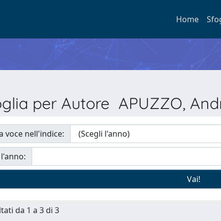
Home
Sfo
oglia per Autore APUZZO, And
a voce nell'indice:
 l'anno:
tati da 1 a 3 di 3