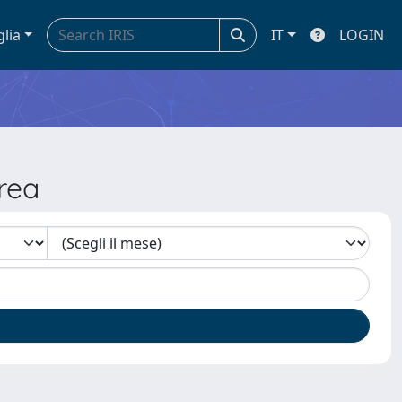
glia
IT
LOGIN
rea