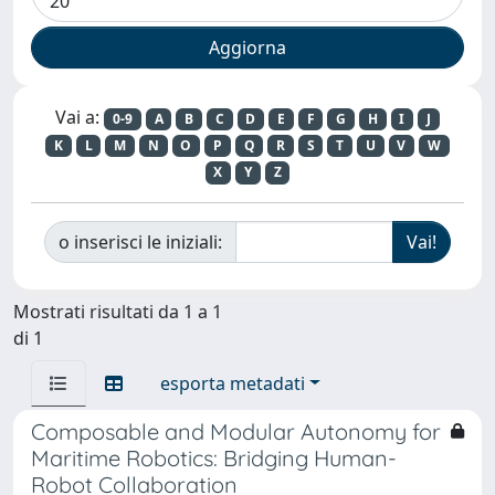
Vai a:
0-9
A
B
C
D
E
F
G
H
I
J
K
L
M
N
O
P
Q
R
S
T
U
V
W
X
Y
Z
o inserisci le iniziali:
Mostrati risultati da 1 a 1
di 1
esporta metadati
Composable and Modular Autonomy for
Maritime Robotics: Bridging Human-
Robot Collaboration