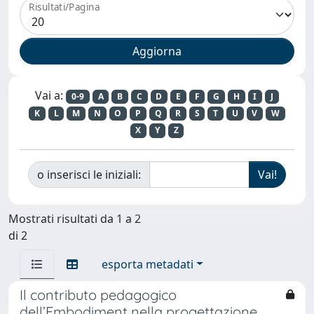
Risultati/Pagina
Vai a:
0-9
A
B
C
D
E
F
G
H
I
J
K
L
M
N
O
P
Q
R
S
T
U
V
W
X
Y
Z
o inserisci le iniziali:
Mostrati risultati da 1 a 2
di 2
esporta metadati
Il contributo pedagogico
dell’Embodiment nella progettazione