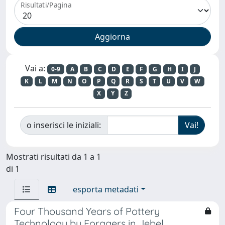
Risultati/Pagina
Vai a:
0-9
A
B
C
D
E
F
G
H
I
J
K
L
M
N
O
P
Q
R
S
T
U
V
W
X
Y
Z
o inserisci le iniziali:
Mostrati risultati da 1 a 1
di 1
esporta metadati
Four Thousand Years of Pottery
Technology by Foragers in Jebel