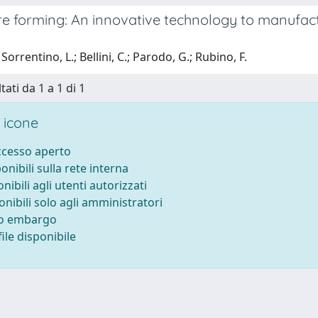
e forming: An innovative technology to manufactu
orrentino, L.; Bellini, C.; Parodo, G.; Rubino, F.
tati da 1 a 1 di 1
 icone
accesso aperto
ponibili sulla rete interna
onibili agli utenti autorizzati
onibili solo agli amministratori
to embargo
ile disponibile