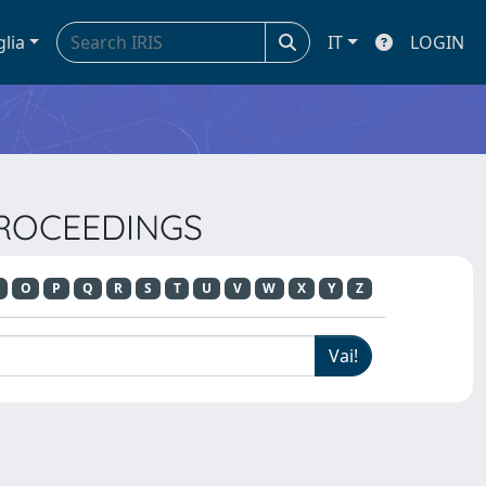
glia
IT
LOGIN
PROCEEDINGS
O
P
Q
R
S
T
U
V
W
X
Y
Z