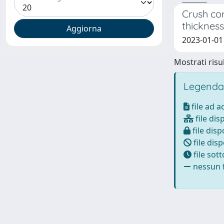
Crush cor
thickness
2023-01-01 S
Mostrati risul
Legenda
file ad 
file dis
file disp
file disp
file sot
nessun f