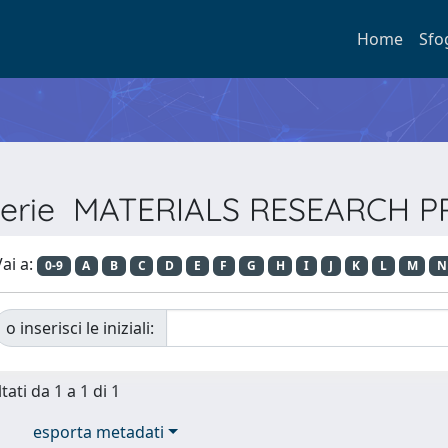
Home
Sfo
r Serie MATERIALS RESEARCH 
ai a:
0-9
A
B
C
D
E
F
G
H
I
J
K
L
M
N
o inserisci le iniziali:
tati da 1 a 1 di 1
esporta metadati