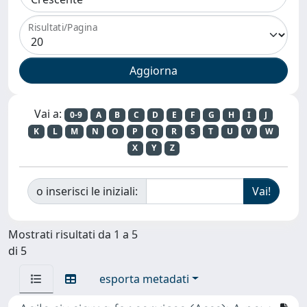
Risultati/Pagina
Vai a:
0-9
A
B
C
D
E
F
G
H
I
J
K
L
M
N
O
P
Q
R
S
T
U
V
W
X
Y
Z
o inserisci le iniziali:
Mostrati risultati da 1 a 5
di 5
esporta metadati