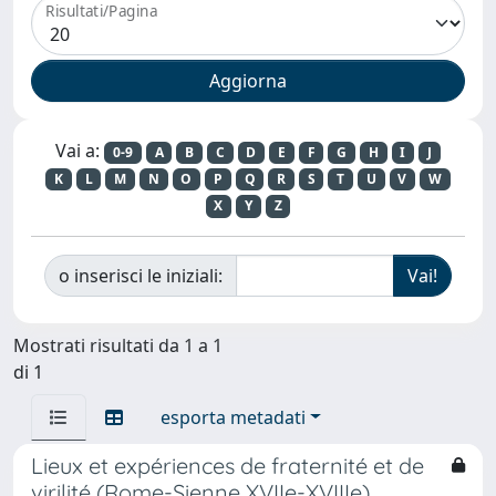
Risultati/Pagina
Vai a:
0-9
A
B
C
D
E
F
G
H
I
J
K
L
M
N
O
P
Q
R
S
T
U
V
W
X
Y
Z
o inserisci le iniziali:
Mostrati risultati da 1 a 1
di 1
esporta metadati
Lieux et expériences de fraternité et de
virilité (Rome-Sienne XVIIe-XVIIIe)