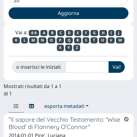
Vai a:
0-9
A
B
C
D
E
F
G
H
I
J
K
L
M
N
O
P
Q
R
S
T
U
V
W
X
Y
Z
o inserisci le iniziali:
Mostrati risultati da 1 a 1
di 1
esporta metadati
“Il sapore del Vecchio Testamento: 'Wise
Blood' di Flannery O’Connor"
2014-01-01 Pire', Luciana